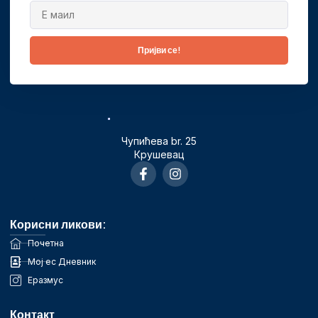
Пријви се!
Чупићева br. 25
Крушевац
Корисни ликови:
Почетна
Мој ес Дневник
Еразмус
Контакт