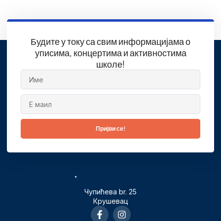
Будите у току са свим информацијама о
уписима, концертима и активностима
школе!
Пријви се!
Чупићева br. 25
Крушевац